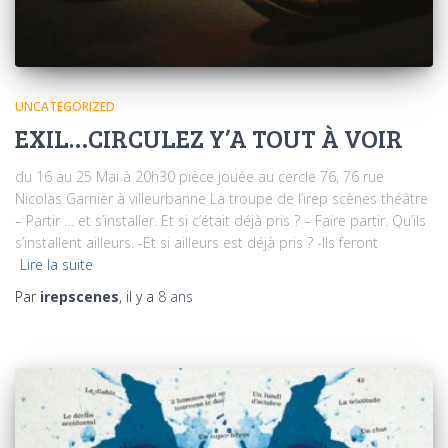
UNCATEGORIZED
EXIL…CIRCULEZ Y’A TOUT À VOIR
du 16 au 25 Mai à 20h30 pièce jouée au cercle 76, 76 rue
Nicolas Garnier à villeurbanne La troupe de l’irep scènes théâtre
– Partir … et s’installer. Et si c’était déjà pris ? – Faire partir. Qu’ils
s’installent ailleurs. -Et si ailleurs est déjà pris ? -Ils feront
Lire la suite
Par
irepscenes
, il y a
8 ans