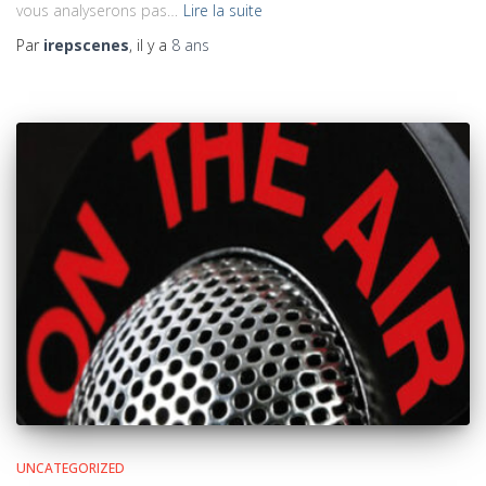
vous analyserons pas…
Lire la suite
Par
irepscenes
, il y a
8 ans
UNCATEGORIZED