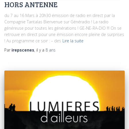
HORS ANTENNE
du 7 au 16 Mars à 20h30 émission de radio en direct par la
Compagnie Tantalas Bienvenue sur Généradio ! La radio
généreuse pour toutes les générations ! GE-NE-RA-DIO !!! On se
retrouve en direct pour une émission encore pleine de surprises
! Au programme ce soir : – des
Lire la suite
Par
irepscenes
, il y a
8 ans