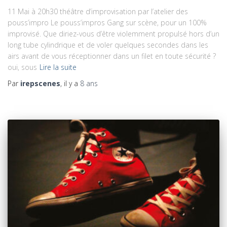
11 Mai à 20h30 théâtre d’improvisation par l’atelier des
pouss’impro Le pouss’impros Gang sur scène, pour un 100%
improvisé. Que diriez-vous d’être violemment propulsé hors d’un
long tube cylindrique et de voler quelques secondes dans les
airs avant de vous réceptionner dans un filet en toute sécurité ?
oui, sous
Lire la suite
Par
irepscenes
, il y a
8 ans