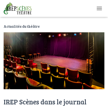
O
U
V
Actualités du théâtre
R
I
R
/
F
E
R
M
E
R
L
A
N
A
V
I
IREP Scènes dans le journal
G
A