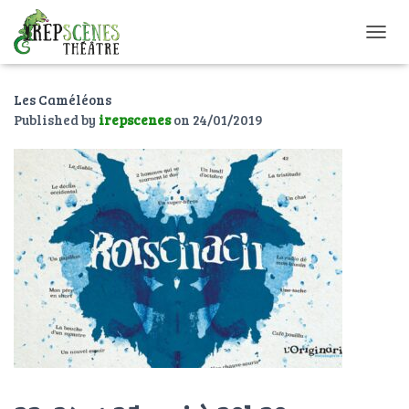
O
U
V
Les Caméléons
R
I
Published by
irepscenes
on
24/01/2019
R
/
F
E
R
M
E
R
L
A
N
A
V
I
G
A