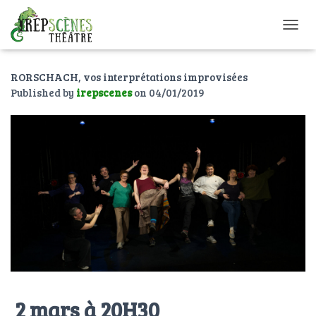
O
U
V
RORSCHACH, vos interprétations improvisées
R
I
Published by
irepscenes
on
04/01/2019
R
/
F
E
R
M
E
R
L
A
N
A
V
I
G
2 mars à 20H30
A