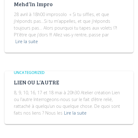
Mehd’In Impro
28 avril à 18h00 improsolo « Si tu siffles, et que
j’réponds pas…Si tu m’appelles, et que j’réponds
toujours pas… Alors pourquoi tu tapes aux volets !?!
P’t’être que j’dors !!! Allez vas-y rentre, passe par
Lire la suite
UNCATEGORIZED
LIEN OU L’AUTRE
8, 9, 10, 16, 17 et 18 mai à 20h30 Atelier création Lien
ou l’autre Interrogeons-nous sur le fait d’être relié,
rattaché à quelqu’un ou quelque chose. De quoi sont
faits nos liens ? Nous les
Lire la suite