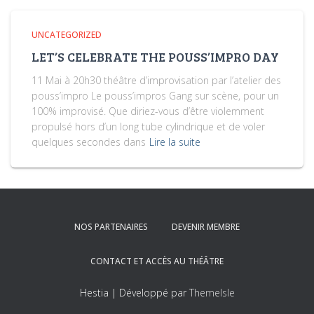
UNCATEGORIZED
LET’S CELEBRATE THE POUSS’IMPRO DAY
11 Mai à 20h30 théâtre d’improvisation par l’atelier des
pouss’impro Le pouss’impros Gang sur scène, pour un
100% improvisé. Que diriez-vous d’être violemment
propulsé hors d’un long tube cylindrique et de voler
quelques secondes dans
Lire la suite
NOS PARTENAIRES
DEVENIR MEMBRE
CONTACT ET ACCÈS AU THÉÂTRE
Hestia | Développé par
ThemeIsle