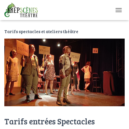
O
U
V
Tarifs spectacles et ateliers théâtre
R
I
R
/
F
E
R
M
E
R
L
A
N
A
V
I
Tarifs entrées Spectacles
G
A