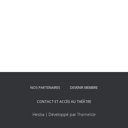
T
I
O
N
NOS PARTENAIRES
DEVENIR MEMBRE
CONTACT ET ACCÈS AU THÉÂTRE
Hestia | Développé par
ThemeIsle