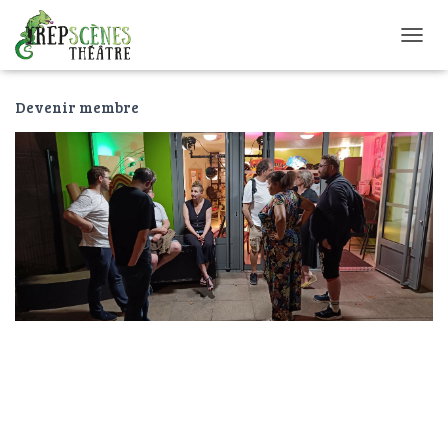
O
U
V
Devenir membre
R
I
R
/
F
E
R
M
E
R
L
A
N
A
V
I
G
A