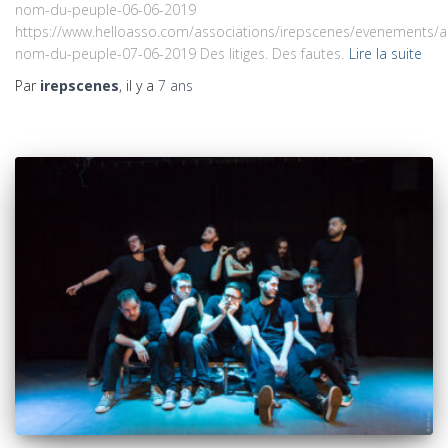
nom-du-peuple-06-06-2019
https://www.helloasso.com/associations/irepscenes/evenements/a
nom-du-peuple-07-06-2019 Des litiges. Des fautes.
Lire la suite
Par
irepscenes
, il y a
7 ans