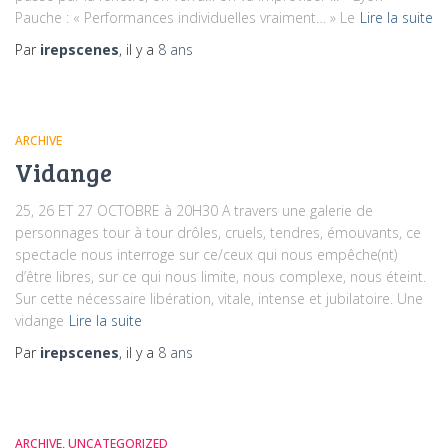
Pauche : « Performances individuelles vraiment… » Le
Lire la suite
Par
irepscenes
, il y a
8 ans
ARCHIVE
Vidange
25, 26 ET 27 OCTOBRE à 20H30 A travers une galerie de
personnages tour à tour drôles, cruels, tendres, émouvants, ce
spectacle nous interroge sur ce/ceux qui nous empêche(nt)
d’être libres, sur ce qui nous limite, nous complexe, nous éteint.
Sur cette nécessaire libération, vitale, intense et jubilatoire. Une
vidange
Lire la suite
Par
irepscenes
, il y a
8 ans
ARCHIVE
UNCATEGORIZED