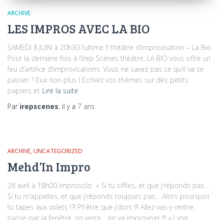
ARCHIVE
LES IMPROS AVEC LA BIO
SAMEDI 8 JUIN à 20h30 l’ultime !! théâtre d’improvisation – La Bio
Pour la dernière fois à l’Irep Scènes théâtre, LA BIO vous offre un
feu d’artifice d’improvisations. Vous ne savez pas ce qu’il va se
passer ? Eux non plus ! Ecrivez vos thèmes sur des petits
papiers et
Lire la suite
Par
irepscenes
, il y a
7 ans
ARCHIVE
UNCATEGORIZED
Mehd’In Impro
28 avril à 18h00 improsolo « Si tu siffles, et que j’réponds pas…
Si tu m’appelles, et que j’réponds toujours pas… Alors pourquoi
tu tapes aux volets !?! P’t’être que j’dors !!! Allez vas-y rentre,
passe par la fenêtre, on verra… on va improviser !!! » Lyon