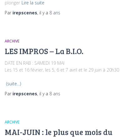
plonger
Lire la suite
Par
irepscenes
, il y a
8 ans
ARCHIVE
LES IMPROS – La B.I.O.
DATE EN RAB : SAMEDI 19 MAI
Les 15 et 16 février, les 5, 6 et 7 avril et le 29 juin à 20h30
(suite…)
Par
irepscenes
, il y a
8 ans
ARCHIVE
MAI-JUIN : le plus que mois du