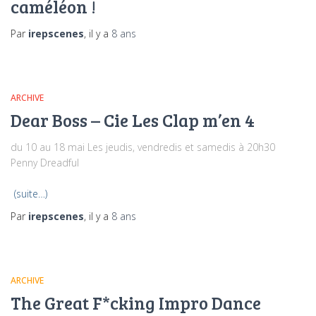
caméléon !
Par
irepscenes
, il y a
8 ans
ARCHIVE
Dear Boss – Cie Les Clap m’en 4
du 10 au 18 mai Les jeudis, vendredis et samedis à 20h30
Penny Dreadful
(suite…)
Par
irepscenes
, il y a
8 ans
ARCHIVE
The Great F*cking Impro Dance