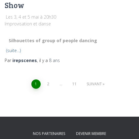
Show
Les 3, 4 et 5 mai à 20h30
Improvisation et danse
Silhouettes of group of people dancing
(suite…)
Par
irepscenes
, il y a
8 ans
Pagination
1
2
…
11
SUIVANT
des
publications
NOS PARTENAIRES
DEVENIR MEMBRE