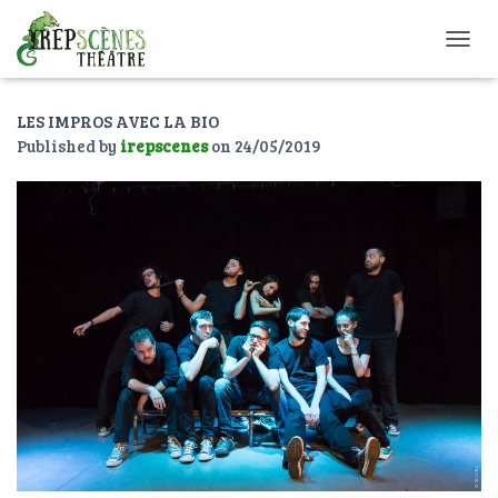
O
U
V
LES IMPROS AVEC LA BIO
R
I
Published by
irepscenes
on
24/05/2019
R
/
F
E
R
M
E
R
L
A
N
A
V
I
G
A