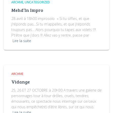
ARCHIVE
UNCATEGORIZED
Mehd’In Impro
28 avril à 18h00 improsolo « Si tu siffles, et que
j’réponds pas…Si tu m’appelles, et que j’réponds
toujours pas… Alors pourquoi tu tapes aux volets !?!
P’t’être que j’dors !!! Allez vas-y rentre, passe par
Lire la suite
ARCHIVE
Vidange
25, 26 ET 27 OCTOBRE à 20H30 A travers une galerie de
personnages tour à tour drôles, cruels, tendres,
émouvants, ce spectacle nous interroge sur ce/ceux
qui nous empêche(nt) d’être libres, sur ce qui nous
Lire la suite