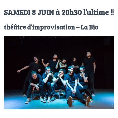
T
I
SAMEDI 8 JUIN à 20h30 l’ultime !!
O
N
théâtre d’improvisation – La Bio