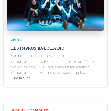
ARCHIVE
LES IMPROS AVEC LA BIO
SAMEDI 8 JUIN à 20h30 l’ultime !! théâtre
d’improvisation – La Bio Pour la dernière fois à l’Irep
Scènes théâtre, LA BIO vous offre un feu d’artifice
d’improvisations. Vous ne savez pas ce qu’il va
Lire la suite
ARCHIVE
UNCATEGORIZED