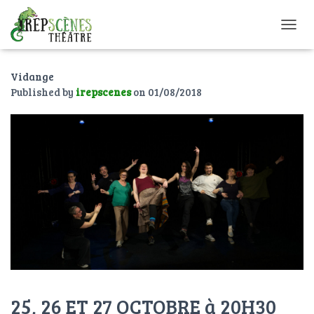
O
U
V
Vidange
R
I
Published by
irepscenes
on
01/08/2018
R
/
F
E
R
M
E
R
L
A
N
A
V
I
G
25, 26 ET 27 OCTOBRE à 20H30
A