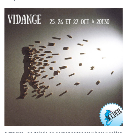
T
I
O
N