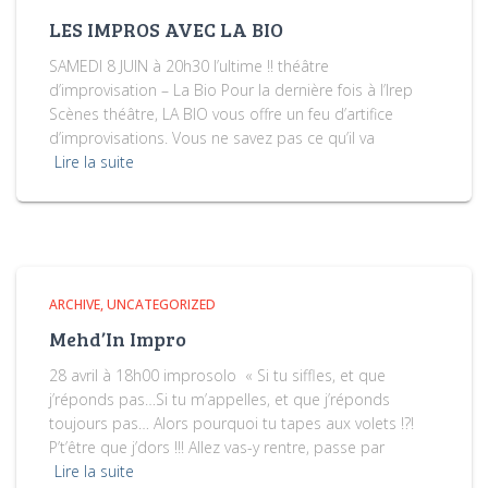
LES IMPROS AVEC LA BIO
SAMEDI 8 JUIN à 20h30 l’ultime !! théâtre
d’improvisation – La Bio Pour la dernière fois à l’Irep
Scènes théâtre, LA BIO vous offre un feu d’artifice
d’improvisations. Vous ne savez pas ce qu’il va
Lire la suite
ARCHIVE
UNCATEGORIZED
Mehd’In Impro
28 avril à 18h00 improsolo « Si tu siffles, et que
j’réponds pas…Si tu m’appelles, et que j’réponds
toujours pas… Alors pourquoi tu tapes aux volets !?!
P’t’être que j’dors !!! Allez vas-y rentre, passe par
Lire la suite