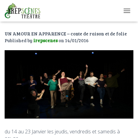
O
U
V
UN AMOUR EN APPARENCE – conte de raison et de folie
R
I
Published by
irepscenes
on
14/01/2016
R
/
F
E
R
M
E
R
L
A
N
A
V
I
G
du 14 au 23 Janvier les jeudis, vendredis et samedis à
A