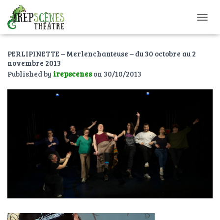
O
U
V
PERLIPINETTE – Merlenchanteuse – du 30 octobre au 2
R
novembre 2013
I
R
Published by
irepscenes
on
30/10/2013
/
F
E
R
M
E
R
L
A
N
A
V
I
G
A