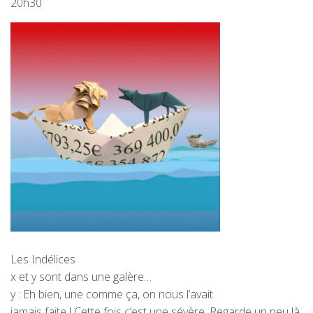
T
20h30
I
O
N
Les Indélices
x et y sont dans une galère…
y : Eh bien, une comme ça, on nous l’avait
jamais faite ! Cette fois c’est une sévère. Regarde un peu là