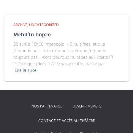
ARCHIVE
UNCATEGORIZED
Mehd’In Impro
28 avril à 18h00 improsolo « Si tu siffles, et que
j’réponds pas…Si tu m’appelles, et que j’réponds
toujours pas… Alors pourquoi tu tapes aux volets !?!
P’t’être que j’dors !!! Allez vas-y rentre, passe par
Lire la suite
NOS PARTENAIRES
DEVENIR MEMBRE
CONTACT ET ACCÈS AU THÉÂTRE