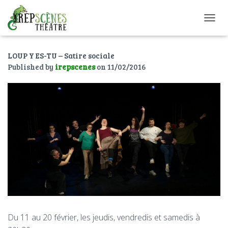
O
U
V
LOUP Y ES-TU – Satire sociale
R
I
Published by
irepscenes
on
11/02/2016
R
/
F
E
R
M
E
R
L
A
N
A
V
I
G
Du 11 au 20 février, les jeudis, vendredis et samedis à
A