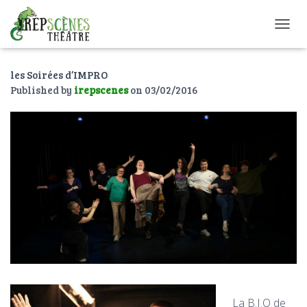
O
U
V
les Soirées d’IMPRO
R
I
Published by
irepscenes
on
03/02/2016
R
/
F
E
R
M
E
R
L
A
N
A
V
I
G
A
La B.I.O de