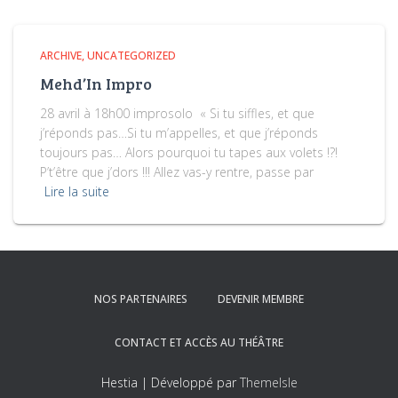
ARCHIVE
UNCATEGORIZED
Mehd’In Impro
28 avril à 18h00 improsolo « Si tu siffles, et que
j’réponds pas…Si tu m’appelles, et que j’réponds
toujours pas… Alors pourquoi tu tapes aux volets !?!
P’t’être que j’dors !!! Allez vas-y rentre, passe par
Lire la suite
NOS PARTENAIRES
DEVENIR MEMBRE
CONTACT ET ACCÈS AU THÉÂTRE
Hestia | Développé par
ThemeIsle