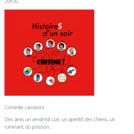
T
20h30
I
O
N
Comédie carnivore
Des amis un vendredi soir, un apéritif, des chiens, un
ruminant, du poisson….