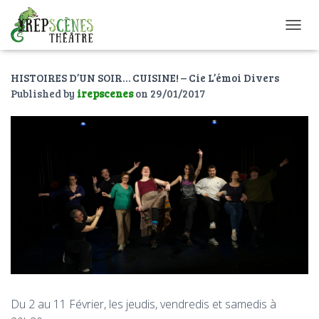
O
U
V
HISTOIRES D’UN SOIR… CUISINE! – Cie L’émoi Divers
R
I
Published by
irepscenes
on
29/01/2017
R
/
F
E
R
M
E
R
L
A
N
A
V
I
G
Du 2 au 11 Février, les jeudis, vendredis et samedis à
A