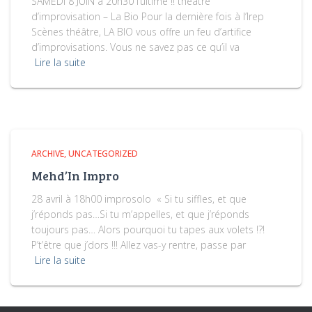
SAMEDI 8 JUIN à 20h30 l’ultime !! théâtre
d’improvisation – La Bio Pour la dernière fois à l’Irep
Scènes théâtre, LA BIO vous offre un feu d’artifice
d’improvisations. Vous ne savez pas ce qu’il va
Lire la suite
ARCHIVE
UNCATEGORIZED
Mehd’In Impro
28 avril à 18h00 improsolo « Si tu siffles, et que
j’réponds pas…Si tu m’appelles, et que j’réponds
toujours pas… Alors pourquoi tu tapes aux volets !?!
P’t’être que j’dors !!! Allez vas-y rentre, passe par
Lire la suite