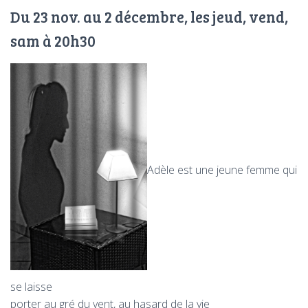
T
Du 23 nov. au 2 décembre, les jeud, vend,
I
O
sam à 20h30
N
Adèle est une jeune femme qui
se laisse
porter au gré du vent, au hasard de la vie