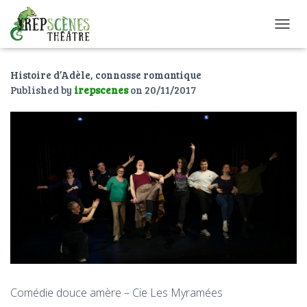
O
U
V
Histoire d’Adèle, connasse romantique
R
I
Published by
irepscenes
on
20/11/2017
R
/
F
E
R
M
E
R
L
A
N
A
V
I
G
Comédie douce amère – Cie Les Myramées
A