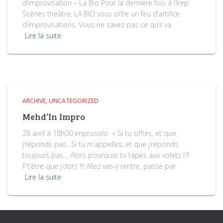
d’improvisation – La Bio Pour la dernière fois à l’Irep
Scènes théâtre, LA BIO vous offre un feu d’artifice
d’improvisations. Vous ne savez pas ce qu’il va
Lire la suite
ARCHIVE
UNCATEGORIZED
Mehd’In Impro
28 avril à 18h00 improsolo « Si tu siffles, et que
j’réponds pas…Si tu m’appelles, et que j’réponds
toujours pas… Alors pourquoi tu tapes aux volets !?!
P’t’être que j’dors !!! Allez vas-y rentre, passe par
Lire la suite