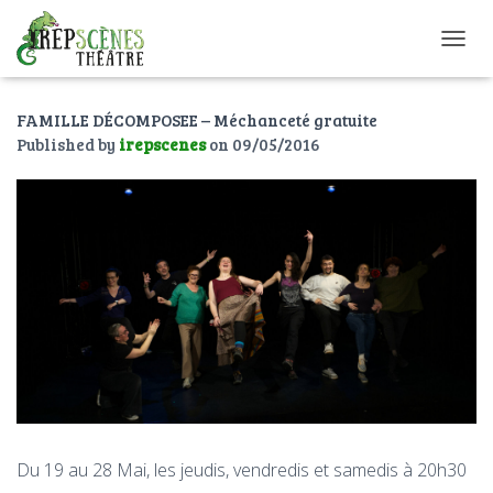
O
U
V
FAMILLE DÉCOMPOSEE – Méchanceté gratuite
R
I
Published by
irepscenes
on
09/05/2016
R
/
F
E
R
M
E
R
L
A
N
A
V
I
G
Du 19 au 28 Mai, les jeudis, vendredis et samedis à 20h30
A