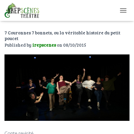
O
U
V
7 Couronnes 7 bonnets, ou la véritable histoire du petit
R
poucet
I
R
Published by
irepscenes
on
08/10/2015
/
F
E
R
M
E
R
L
A
N
A
V
I
G
A
Conte revisité