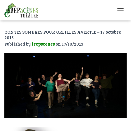
O
U
V
CONTES SOMBRES POUR OREILLES AVERTIE – 17 octobre
R
2013
I
R
Published by
irepscenes
on
17/10/2013
/
F
E
R
M
E
R
L
A
N
A
V
I
G
A