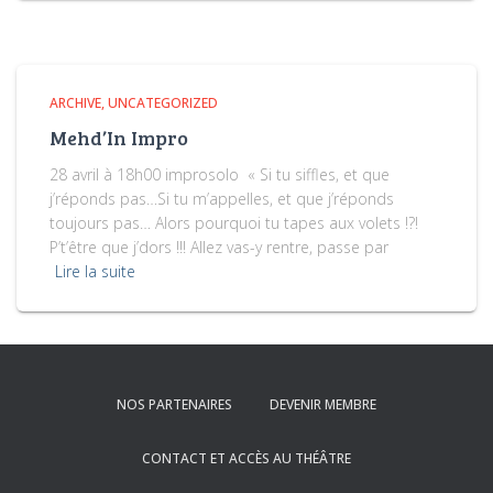
ARCHIVE
UNCATEGORIZED
Mehd’In Impro
28 avril à 18h00 improsolo « Si tu siffles, et que
j’réponds pas…Si tu m’appelles, et que j’réponds
toujours pas… Alors pourquoi tu tapes aux volets !?!
P’t’être que j’dors !!! Allez vas-y rentre, passe par
Lire la suite
NOS PARTENAIRES
DEVENIR MEMBRE
CONTACT ET ACCÈS AU THÉÂTRE