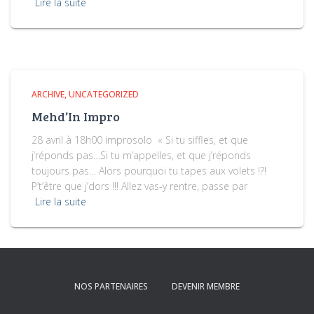
Lire la suite
ARCHIVE
UNCATEGORIZED
Mehd’In Impro
28 avril à 18h00 improsolo « Si tu siffles, et que
j’réponds pas…Si tu m’appelles, et que j’réponds
toujours pas… Alors pourquoi tu tapes aux volets !?!
P’t’être que j’dors !!! Allez vas-y rentre, passe par
Lire la suite
NOS PARTENAIRES
DEVENIR MEMBRE