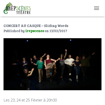
O
U
V
CONCERT AU CASQUE – Sliding Words
R
I
Published by
irepscenes
on
13/02/2017
R
/
F
E
R
M
E
R
L
A
N
A
V
I
G
Les 23, 24 et 25 Février à 20h30
A