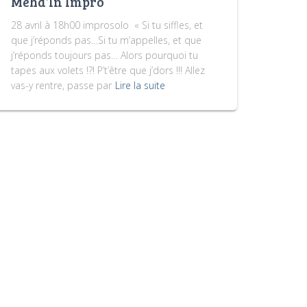
Mehd’In Impro
28 avril à 18h00 improsolo « Si tu siffles, et
que j’réponds pas…Si tu m’appelles, et que
j’réponds toujours pas… Alors pourquoi tu
tapes aux volets !?! P’t’être que j’dors !!! Allez
vas-y rentre, passe par
Lire la suite