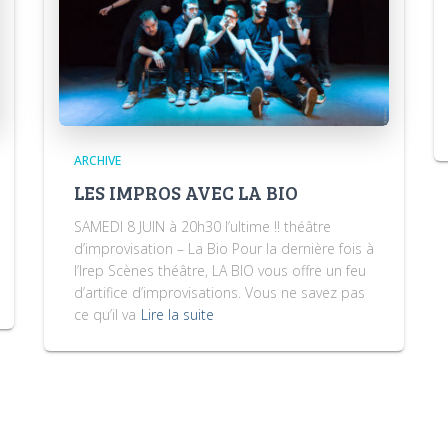
ARCHIVE
LES IMPROS AVEC LA BIO
SAMEDI 8 JUIN à 20h30 l’ultime !! théâtre
d’improvisation – La Bio Pour la dernière fois à
l’Irep Scènes théâtre, LA BIO vous offre un feu
d’artifice d’improvisations. Vous ne savez pas
ce qu’il va
Lire la suite