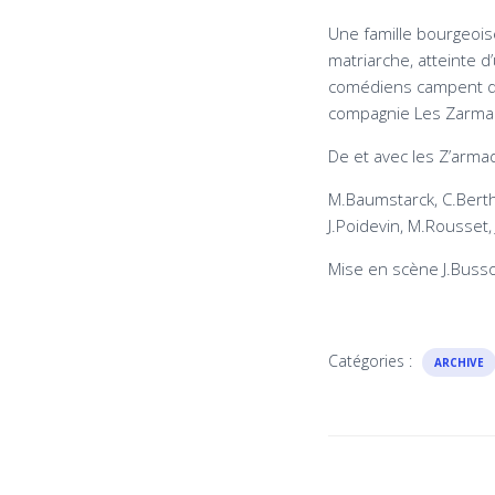
Une famille bourgeois
matriarche, atteinte d
comédiens campent de
compagnie Les Zarmadé
De et avec les Z’armad
M.Baumstarck, C.Berthie
J.Poidevin, M.Rousset, 
Mise en scène J.Busso
Catégories :
ARCHIVE