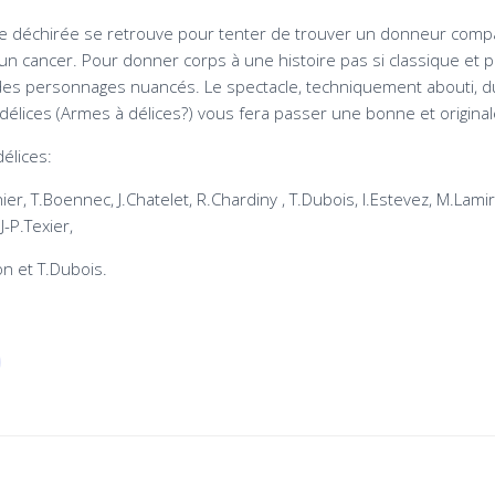
e déchirée se retrouve pour tenter de trouver un donneur compat
’un cancer. Pour donner corps à une histoire pas si classique et pl
s personnages nuancés. Le spectacle, techniquement abouti, d
lices (Armes à délices?) vous fera passer une bonne et original
élices:
r, T.Boennec, J.Chatelet, R.Chardiny , T.Dubois, I.Estevez, M.Lamira
J-P.Texier,
n et T.Dubois.