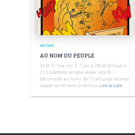
ARCHIVE
AU NOM DU PEUPLE
30 et 31 mai, 1er, 5, 7 juin à 20h30 et 6 juin à
21 h billetterie en ligne atelier Acte III
Déconseillé au moins de 12 ans pour réserver
cliquer sur les liens ci-dessous
Lire la suite