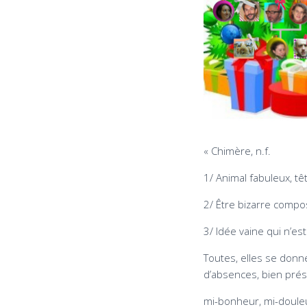
« Chimère, n.f.
1/ Animal fabuleux, tê
2/ Être bizarre compo
3/ Idée vaine qui n’est
Toutes, elles se donn
d’absences, bien pré
mi-bonheur, mi-doule