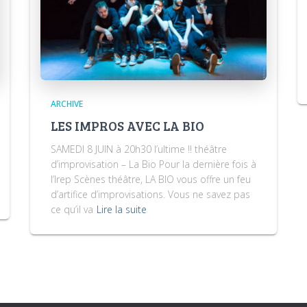
ARCHIVE
LES IMPROS AVEC LA BIO
SAMEDI 8 JUIN à 20h30 l’ultime !! théâtre
d’improvisation – La Bio Pour la dernière fois à
l’Irep Scènes théâtre, LA BIO vous offre un feu
d’artifice d’improvisations. Vous ne savez pas
ce qu’il va
Lire la suite