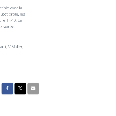
ible avec la
utôt drôle, les
ure 1h40. La
e soirée.
ult, V.Muller,