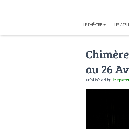
LE THÉÂTRE
LES ATEL
Chimère(
au 26 Av
Published by
irepsce