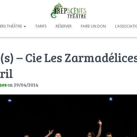
IERS THÉÂTRE
TARIFS
RÉSERVER
FAIRE UN DON
L’ASSOCIAT
s) – Cie Les Zarmadélices
ril
nes
on
29/04/2014