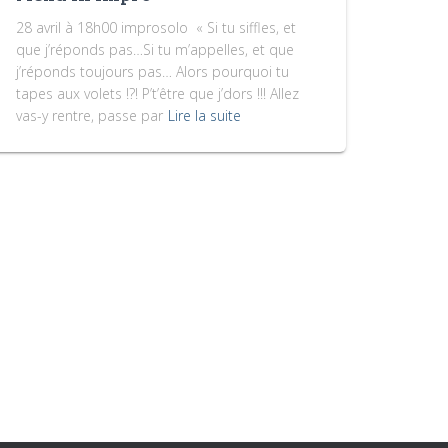
28 avril à 18h00 improsolo « Si tu siffles, et
que j’réponds pas…Si tu m’appelles, et que
j’réponds toujours pas… Alors pourquoi tu
tapes aux volets !?! P’t’être que j’dors !!! Allez
vas-y rentre, passe par
Lire la suite