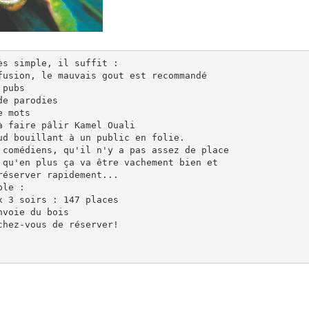
s simple, il suffit : 

fusion, le mauvais gout est recommandé

pubs

e parodies

 mots

à faire pâlir Kamel Ouali

ud bouillant à un public en folie.

 comédiens, qu'il n'y a pas assez de place 

 qu'en plus ça va être vachement bien et 

éserver rapidement...

le : 

 3 soirs : 147 places

voie du bois 

hez-vous de réserver!
