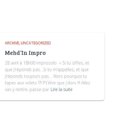
ARCHIVE
UNCATEGORIZED
Mehd’In Impro
28 avril à 18h00 improsolo « Si tu siffles, et
que j’réponds pas…Si tu m’appelles, et que
j’réponds toujours pas… Alors pourquoi tu
tapes aux volets !?! P’t’être que j’dors !!! Allez
vas-y rentre, passe par
Lire la suite