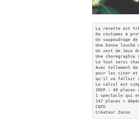
La recette est trè
De costumes à pro
Un saupoudrage de 
Une bonne louché d
Un zest de Jeux de
Une chorégraphie 
Le tout servi cha
Avec tellement de
pour les citer et
qu'il va falloir r
Le calcul est simp
IREP : 49 places x
1 spectacle qui en
147 places = dépêc
CQFD

Créateur Zazoo