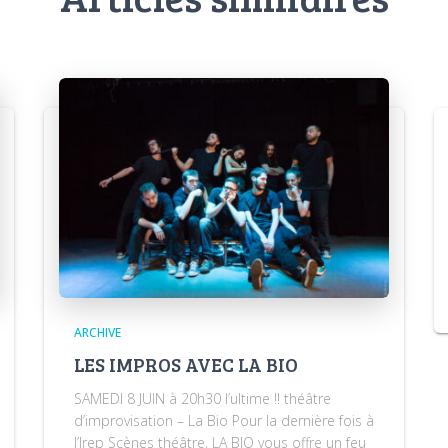
ARCHIVE
LES IMPROS AVEC LA BIO
SAMEDI 8 JUIN à 20h30 l’ultime !! théâtre
d’improvisation – La Bio Pour la dernière fois à
l’Irep Scènes théâtre, LA BIO vous offre un feu