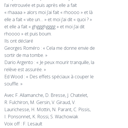
l’ai retrouvée et puis après elle a fait
« rhaaaa » alors moi j’ai fait « rhoooo » et là
elle a fait « vite un… » et moi j’ai dit « quoi ? »
et elle a fait « ghggghgggg » et moi j’ai dit
rhoooo » et puis boum.
Ils ont déclaré
Georges Roméro : « Cela me donne envie de
sortir de ma tombe. »
Dario Argento : « Je peux mourir tranquille, la
relève est assurée. »
Ed Wood : « Des effets spéciaux à couper le
souffle. »
Avec F. Allamanche, D. Bresse, J. Chatelet,
R. Fulchiron, M. Gersin, V. Giraud, V.
Laurichesse, H. Mottin, N. Parant, C. Pissis,
I. Ponsonnet, K. Rossi, S. Wachowiak
Voix off : F. Lesault