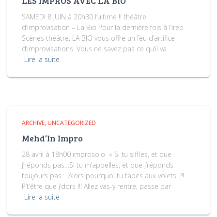
LES IMPROS AVEC LA BIO
SAMEDI 8 JUIN à 20h30 l’ultime !! théâtre
d’improvisation – La Bio Pour la dernière fois à l’Irep
Scènes théâtre, LA BIO vous offre un feu d’artifice
d’improvisations. Vous ne savez pas ce qu’il va
Lire la suite
ARCHIVE
UNCATEGORIZED
Mehd’In Impro
28 avril à 18h00 improsolo « Si tu siffles, et que
j’réponds pas…Si tu m’appelles, et que j’réponds
toujours pas… Alors pourquoi tu tapes aux volets !?!
P’t’être que j’dors !!! Allez vas-y rentre, passe par
Lire la suite