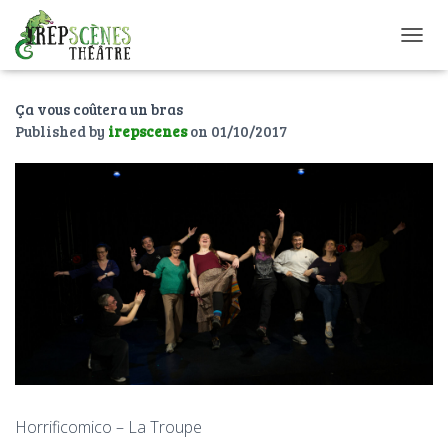
O
U
V
Ça vous coûtera un bras
R
I
Published by
irepscenes
on
01/10/2017
R
/
F
E
R
M
E
R
L
A
N
A
V
I
G
Horrificomico – La Troupe
A