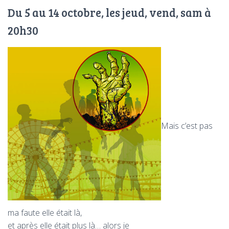
T
Du 5 au 14 octobre, les jeud, vend, sam à
I
O
20h30
N
Mais c’est pas
ma faute elle était là,
et après elle était plus là… alors je