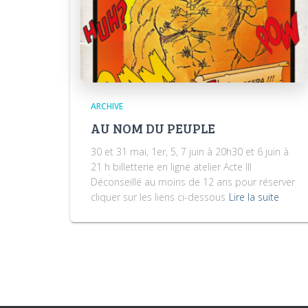
ARCHIVE
AU NOM DU PEUPLE
30 et 31 mai, 1er, 5, 7 juin à 20h30 et 6 juin à
21 h billetterie en ligne atelier Acte III
Déconseillé au moins de 12 ans pour réserver
cliquer sur les liens ci-dessous
Lire la suite