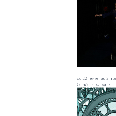
du 22 février au 3 ma
Comédie loufoque