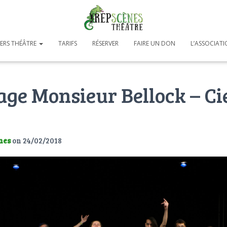
IERS THÉÂTRE
TARIFS
RÉSERVER
FAIRE UN DON
L’ASSOCIAT
ge Monsieur Bellock – Ci
nes
on
24/02/2018