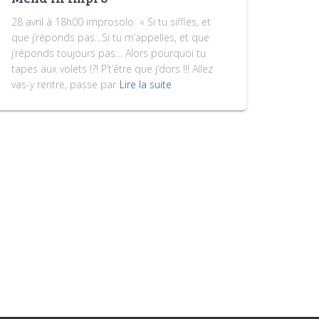
28 avril à 18h00 improsolo « Si tu siffles, et
que j’réponds pas…Si tu m’appelles, et que
j’réponds toujours pas… Alors pourquoi tu
tapes aux volets !?! P’t’être que j’dors !!! Allez
vas-y rentre, passe par
Lire la suite