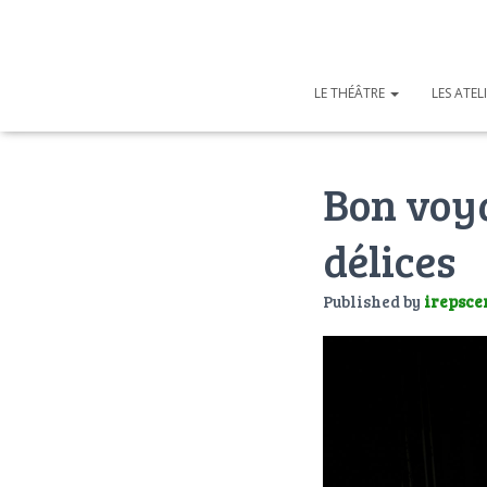
LE THÉÂTRE
LES ATEL
Bon voya
délices
Published by
irepsce