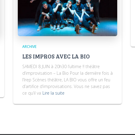
ARCHIVE
LES IMPROS AVEC LA BIO
SAMEDI 8 JUIN à 20h30 l’ultime !! théâtre
d’improvisation – La Bio Pour la dernière fois à
l’Irep Scènes théâtre, LA BIO vous offre un feu
d’artifice d’improvisations. Vous ne savez pas
ce qu’il va
Lire la suite