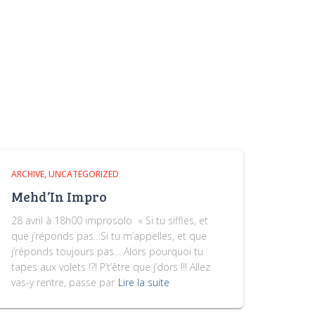
ARCHIVE
UNCATEGORIZED
Mehd’In Impro
28 avril à 18h00 improsolo « Si tu siffles, et
que j’réponds pas…Si tu m’appelles, et que
j’réponds toujours pas… Alors pourquoi tu
tapes aux volets !?! P’t’être que j’dors !!! Allez
vas-y rentre, passe par
Lire la suite