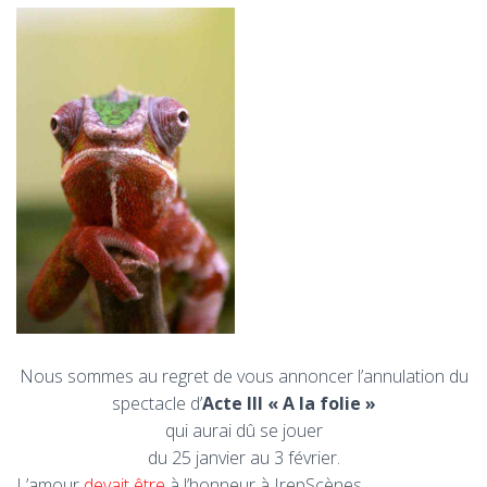
T
I
O
N
Nous sommes au regret de vous annoncer l’annulation du
spectacle d’
Acte III « A la folie »
qui aurai dû se jouer
du 25 janvier au 3 février.
L’amour
devait être
à l’honneur à IrepScènes.