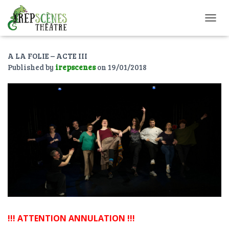
O
U
V
A LA FOLIE – ACTE III
R
I
Published by
irepscenes
on
19/01/2018
R
/
F
E
R
M
E
R
L
A
N
A
V
I
G
!!! ATTENTION ANNULATION !!!
A