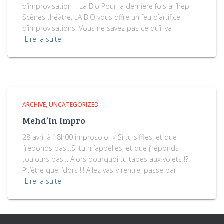
d’improvisation – La Bio Pour la dernière fois à l’Irep
Scènes théâtre, LA BIO vous offre un feu d’artifice
d’improvisations. Vous ne savez pas ce qu’il va
Lire la suite
ARCHIVE
UNCATEGORIZED
Mehd’In Impro
28 avril à 18h00 improsolo « Si tu siffles, et que
j’réponds pas…Si tu m’appelles, et que j’réponds
toujours pas… Alors pourquoi tu tapes aux volets !?!
P’t’être que j’dors !!! Allez vas-y rentre, passe par
Lire la suite