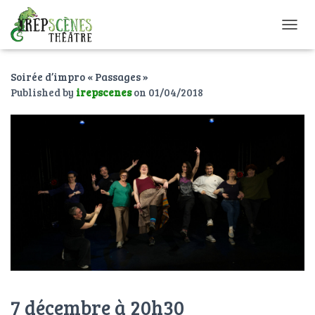
O
U
V
Soirée d’impro « Passages »
R
I
Published by
irepscenes
on
01/04/2018
R
/
F
E
R
M
E
R
L
A
N
A
V
I
G
7 décembre à 20h30
A