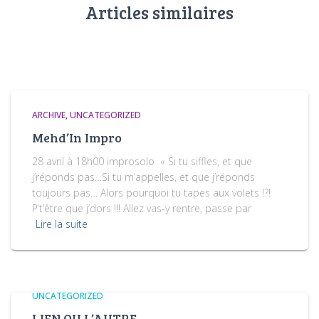
Articles similaires
ARCHIVE
UNCATEGORIZED
Mehd’In Impro
28 avril à 18h00 improsolo « Si tu siffles, et que
j’réponds pas…Si tu m’appelles, et que j’réponds
toujours pas… Alors pourquoi tu tapes aux volets !?!
P’t’être que j’dors !!! Allez vas-y rentre, passe par
Lire la suite
UNCATEGORIZED
LIEN OU L’AUTRE