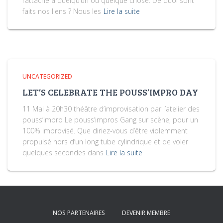
rattaché à quelqu’un ou quelque chose. De quoi sont
faits nos liens ? Nous les
Lire la suite
UNCATEGORIZED
LET’S CELEBRATE THE POUSS’IMPRO DAY
11 Mai à 20h30 théâtre d’improvisation par l’atelier des
pouss’impro Le pouss’impros Gang sur scène, pour un
100% improvisé. Que diriez-vous d’être violemment
propulsé hors d’un long tube cylindrique et de voler
quelques secondes dans
Lire la suite
NOS PARTENAIRES
DEVENIR MEMBRE