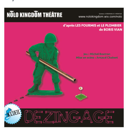
T
I
O
N