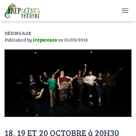
O
U
V
DÉZINGAGE
R
I
Published by
irepscenes
on
01/09/2018
R
/
F
E
R
M
E
R
L
A
N
A
V
I
G
18, 19 ET 20 OCTOBRE à 20H30
A