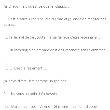
J’ai chaud mais qu’est ce que j’ai chaud…..
…. C’est bizarre il est 8 heures du mat et j’ai envie de manger des
accras….
…….J’ai le mal de l’air, toute ma vie j’ai rêvé d’être vétérinaire….
….. Un camping bien préparé c’est des vacances sans s’embêter
…
………….C’est le réglement ….
J’ai envie d’être libre comme un goëland !
Rendez vous au point info besoins
Jean Marc – Jean Luc – Valérie – Ghislaine – Jean Christophe –