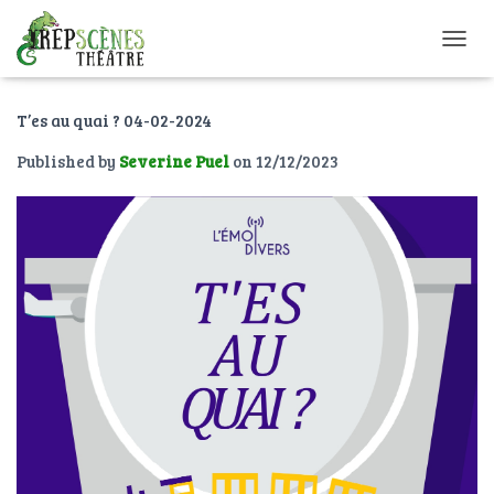
O
U
V
T’es au quai ? 04-02-2024
R
I
Published by
Severine Puel
on
12/12/2023
R
/
F
E
R
M
E
R
L
A
N
A
V
I
G
A