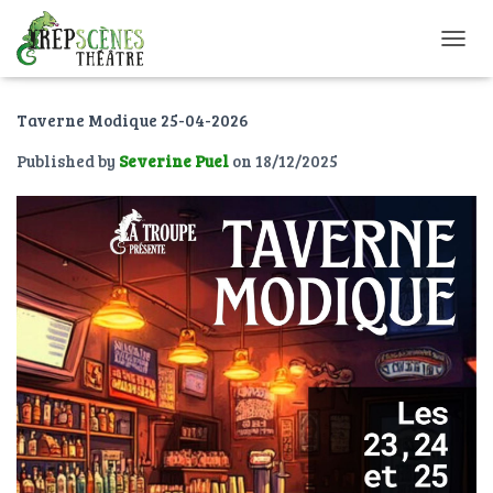
O
U
V
Taverne Modique 25-04-2026
R
I
Published by
Severine Puel
on
18/12/2025
R
/
F
E
R
M
E
R
L
A
N
A
V
I
G
A