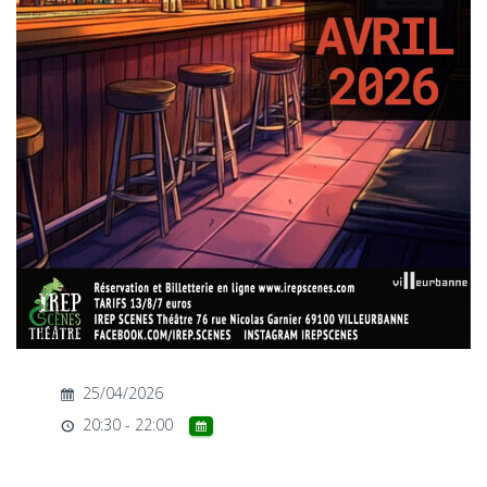
T
I
O
N
25/04/2026
20:30 - 22:00