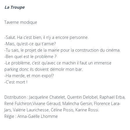
La Troupe
Taverne modique
-Salut. Ha c’est bien, il n’y a encore personne.
-Mais, qu’est-ce qui t’arrive?
-Tu sais, le projet de la mairie pour la construction du cinéma.
-Ben quel est le problème ?
-Le problème, c’est qu’avec ce machin il faut un immense
parking donc ils doivent démolir mon bar.
-Ha merde, et mon expo!?
-C’est mort !
Distribution : Jacqueline Chatelet, Quentin Delobel, Raphaël Erba,
René Fulchiron,Viviane Géraud, Malincha Gersin, Florence Lara-
Jars, Valérie Laurichesse, Céline Pissis, Karine Rossi.
Régie : Anna-Gaëlle Lhomme