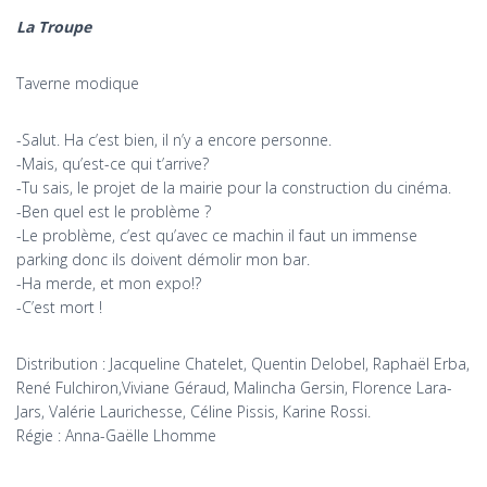
La Troupe
Taverne modique
-Salut. Ha c’est bien, il n’y a encore personne.
-Mais, qu’est-ce qui t’arrive?
-Tu sais, le projet de la mairie pour la construction du cinéma.
-Ben quel est le problème ?
-Le problème, c’est qu’avec ce machin il faut un immense
parking donc ils doivent démolir mon bar.
-Ha merde, et mon expo!?
-C’est mort !
Distribution : Jacqueline Chatelet, Quentin Delobel, Raphaël Erba,
René Fulchiron,Viviane Géraud, Malincha Gersin, Florence Lara-
Jars, Valérie Laurichesse, Céline Pissis, Karine Rossi.
Régie : Anna-Gaëlle Lhomme