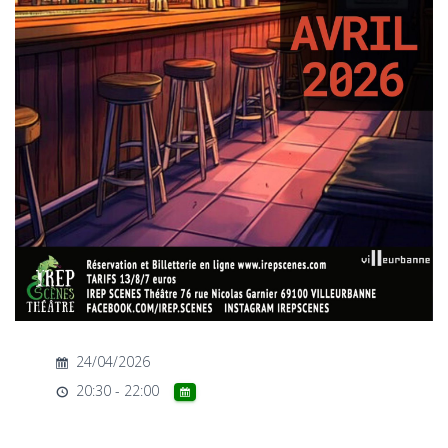
T
I
O
N
24/04/2026
20:30 - 22:00