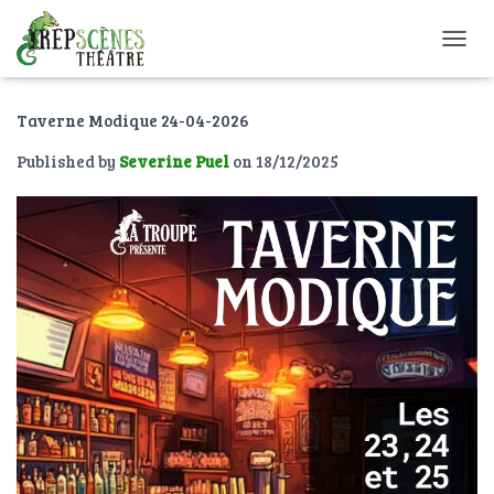
O
U
V
Taverne Modique 24-04-2026
R
I
Published by
Severine Puel
on
18/12/2025
R
/
F
E
R
M
E
R
L
A
N
A
V
I
G
A