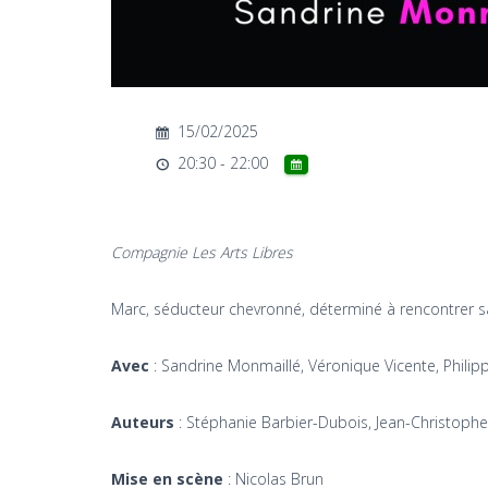
15/02/2025
20:30 - 22:00
Compagnie Les Arts Libres
Marc, séducteur chevronné, déterminé à rencontrer sa n
Avec
: Sandrine Monmaillé, Véronique Vicente, Phili
Auteurs
: Stéphanie Barbier-Dubois, Jean-Christophe 
Mise en scène
: Nicolas Brun