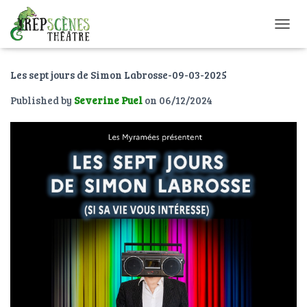
O
U
V
Les sept jours de Simon Labrosse-09-03-2025
R
I
Published by
Severine Puel
on
06/12/2024
R
/
F
E
R
M
E
R
L
A
N
A
V
I
G
A