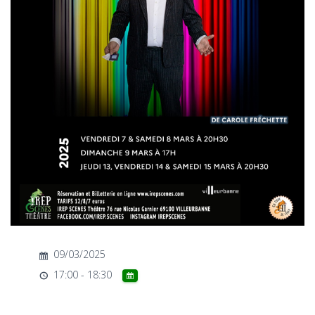
T
I
O
N
09/03/2025
17:00 - 18:30