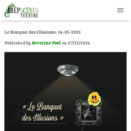
O
U
V
Le Banquet des Illusions- 24-05-2025
R
I
Published by
Severine Puel
on
07/12/2024
R
/
F
E
R
M
E
R
L
A
N
A
V
I
G
A