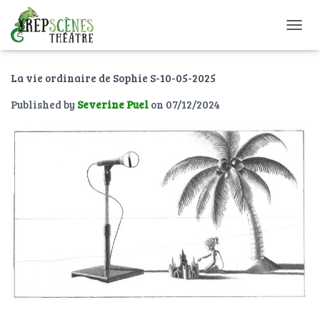
O
U
V
La vie ordinaire de Sophie S-10-05-2025
R
I
Published by
Severine Puel
on
07/12/2024
R
/
F
E
R
M
E
R
L
A
N
A
V
I
G
A