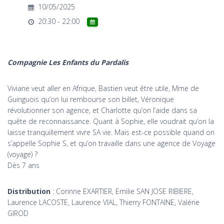
T
10/05/2025
I
O
20:30 - 22:00
N
Compagnie Les Enfants du Pardalis
Viviane veut aller en Afrique, Bastien veut être utile, Mme de
Guinguois qu’on lui rembourse son billet, Véronique
révolutionner son agence, et Charlotte qu’on l’aide dans sa
quête de reconnaissance. Quant à Sophie, elle voudrait qu’on la
laisse tranquillement vivre SA vie. Mais est-ce possible quand on
s’appelle Sophie S, et qu’on travaille dans une agence de Voyage
(voyage) ?
Dès 7 ans
Distribution
: Corinne EXARTIER, Emilie SAN JOSE RIBIERE,
Laurence LACOSTE, Laurence VIAL, Thierry FONTAINE, Valérie
GIROD