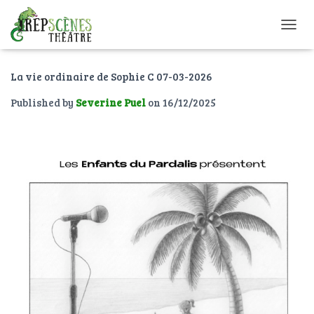
O
U
V
La vie ordinaire de Sophie C 07-03-2026
R
I
Published by
Severine Puel
on
16/12/2025
R
/
F
E
R
M
E
R
L
A
N
A
V
I
G
A