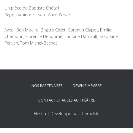
Un pièce de Baptiste Chétail
Régie Lumière et Son : Anne Weber
Avec : Ben Mbairo, Brigitte Ciclet, Corentin Clapot, Emilie
Chambon, Florence Dehoorne, Ludivine Darnault, Stéphane
Penven, Tom Michel-Bechet
NOS PARTENAIRES
DEVENIR MEMBRE
CONTACT ET ACCÈS AU THÉÂTRE
Hestia | Développé par
ThemeIsle