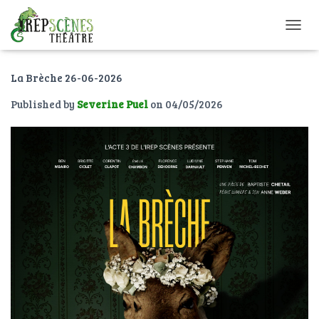
O
U
V
La Brèche 26-06-2026
R
I
Published by
Severine Puel
on
04/05/2026
R
/
F
E
R
M
E
R
L
A
N
A
V
I
G
A