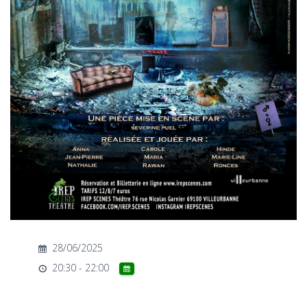
T
I
O
N
28/06/2025
20:30 - 22:00