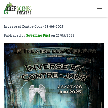
O
U
V
Inverse et Contre-Jour -28-06-2025
R
I
Published by
Severine Puel
on
21/05/2025
R
/
F
E
R
M
E
R
L
A
N
A
V
I
G
A