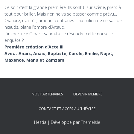
Ce soir c’est la grande première. Ils sont 6 sur scène, prêts à
tout pour briller. Mais rien ne va se passer comme prévu…
Cyanure, rivalités, amours contrariés… au milieu de ce sac de
nœuds, plane l’ombre d’Artaud.
L’inspectrice Olback saura-t-elle résoudre cette nouvelle
enquête ?
Première création d’Acte III
Avec : Anaïs, Anaïs, Baptiste, Carole, Emilie, Najet,
Maxence, Manu et Zamzam
NOS PARTENAIRES
DEVENIR MEMBRE
CONTACT ET ACCÈS AU THÉÂTRE
Hestia | Développé par
ThemeIsle