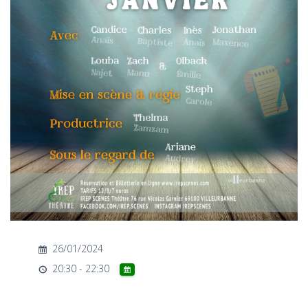
T
I
O
N
26/01/2024
20:30 - 22:30