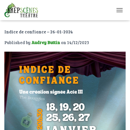
O
U
V
Indice de confiance – 26-01-2024
R
I
Published by
Audrey Buttin
on
14/12/2023
R
/
F
E
R
M
E
R
L
A
N
A
V
I
G
A