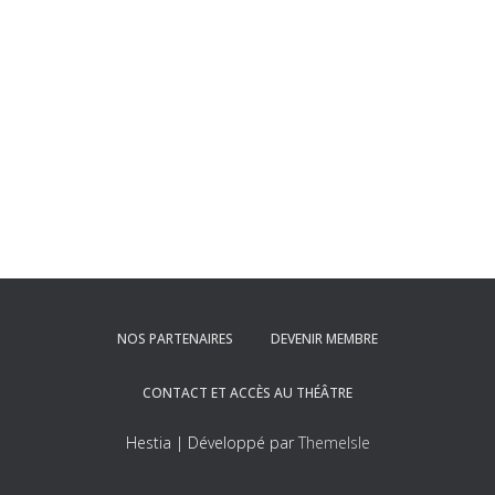
NOS PARTENAIRES
DEVENIR MEMBRE
CONTACT ET ACCÈS AU THÉÂTRE
Hestia | Développé par
ThemeIsle