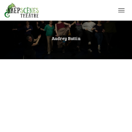
OUVRI
LA
NAVIG
Audrey Buttin