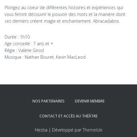
Plongez au coeur de différentes histoires et expériences qui
vous feront découvrir le pouvoir des mots et la manière dont
ces derniers créent magie et enchantement. Abracadabra.
Durée : 1h10
Age conseillé : 7 ans et +
Régie : Valérie Girod
Musique : Nathan Bouret, Kevin MacLeod
NOS PARTENAIRES
DEVENIR MEMBRE
CONTACT ET ACCÈS AU THÉÂTRE
Hestia | Développé par
ThemeIsle