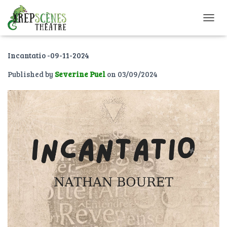
O
U
V
Incantatio -09-11-2024
R
I
Published by
Severine Puel
on
03/09/2024
R
/
F
E
R
M
E
R
L
A
N
A
V
I
G
A