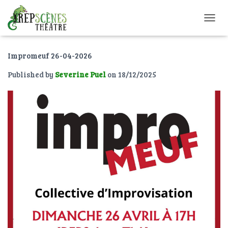
O
U
V
Impromeuf 26-04-2026
R
I
Published by
Severine Puel
on
18/12/2025
R
/
F
E
R
M
E
R
L
A
N
A
V
I
G
A