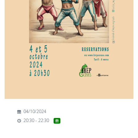
T
I
O
N
04/10/2024
20:30 - 22:30