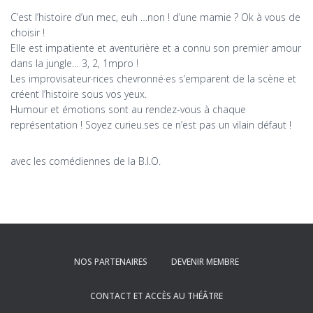
C’est l’histoire d’un mec, euh …non ! d’une mamie ? Ok à vous de
choisir !
Elle est impatiente et aventurière et a connu son premier amour
dans la jungle… 3, 2, 1mpro !
Les improvisateur·rices chevronné·es s’emparent de la scène et
créent l’histoire sous vos yeux.
Humour et émotions sont au rendez-vous à chaque
représentation ! Soyez curieu.ses ce n’est pas un vilain défaut !
avec les comédiennes de la B.I.O.
NOS PARTENAIRES
DEVENIR MEMBRE
CONTACT ET ACCÈS AU THÉÂTRE