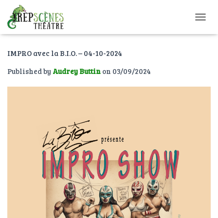
O
U
V
IMPRO avec la B.I.O. – 04-10-2024
R
I
Published by
Audrey Buttin
on
03/09/2024
R
/
F
E
R
M
E
R
L
A
N
A
V
I
G
A