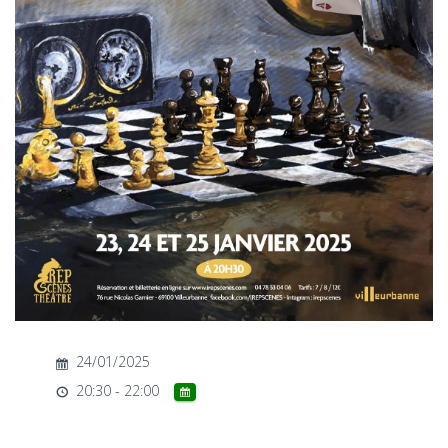
T
I
O
N
24/01/2025
20:30 - 22:00