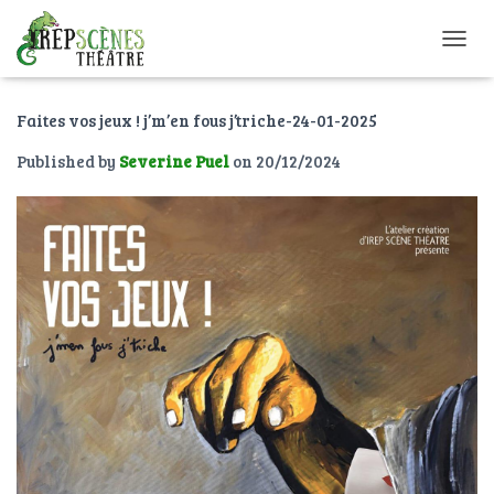
O
U
V
Faites vos jeux ! j’m’en fous j’triche-24-01-2025
R
I
Published by
Severine Puel
on
20/12/2024
R
/
F
E
R
M
E
R
L
A
N
A
V
I
G
A