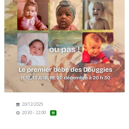
T
I
O
N
20/12/2025
20:30 - 22:00