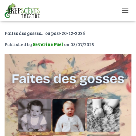
O
U
V
Faites des gosses… ou pas!-20-12-2025
R
I
Published by
Severine Puel
on
08/07/2025
R
/
F
E
R
M
E
R
L
A
N
A
V
I
G
A