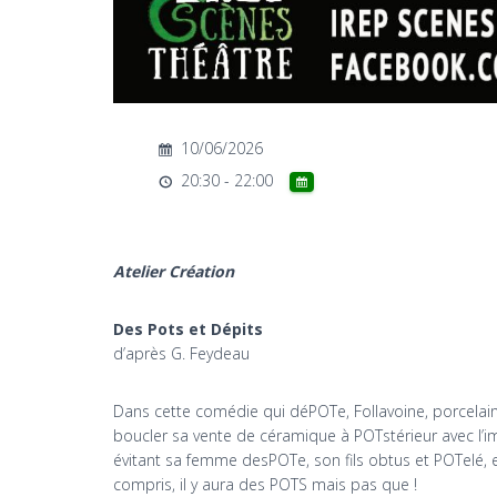
10/06/2026
20:30 - 22:00
Atelier Création
Des Pots et Dépits
d’après G. Feydeau
Dans cette comédie qui déPOTe, Follavoine, porcelai
boucler sa vente de céramique à POTstérieur avec l’
évitant sa femme desPOTe, son fils obtus et POTelé,
compris, il y aura des POTS mais pas que !