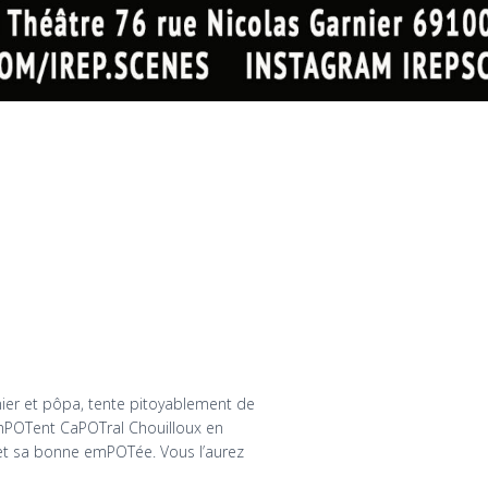
nier et pôpa, tente pitoyablement de
imPOTent CaPOTral Chouilloux en
 et sa bonne emPOTée. Vous l’aurez