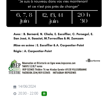
T
I
O
N
14/06/2024
20:30 - 22:00