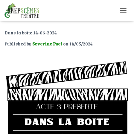
O
U
V
Dans la boîte 14-06-2024
R
I
Published by
Severine Puel
on
14/05/2024
R
/
F
E
R
M
E
R
L
A
N
A
V
I
G
A