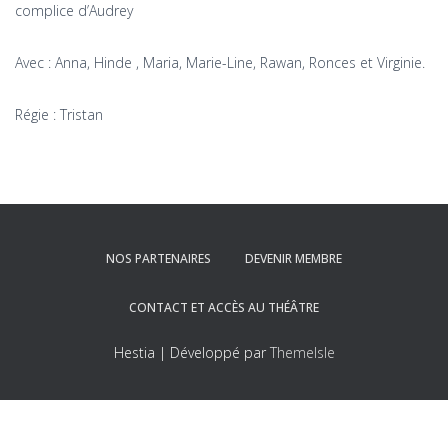
complice d’Audrey
Avec : Anna, Hinde , Maria, Marie-Line, Rawan, Ronces et Virginie.
Régie : Tristan
NOS PARTENAIRES
DEVENIR MEMBRE
CONTACT ET ACCÈS AU THÉÂTRE
Hestia | Développé par
ThemeIsle