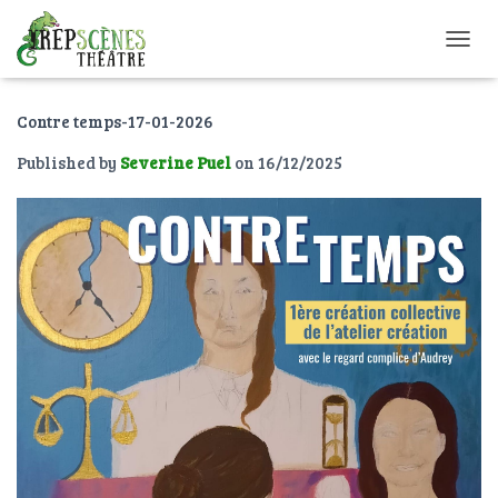
O
U
V
Contre temps-17-01-2026
R
I
Published by
Severine Puel
on
16/12/2025
R
/
F
E
R
M
E
R
L
A
N
A
V
I
G
A