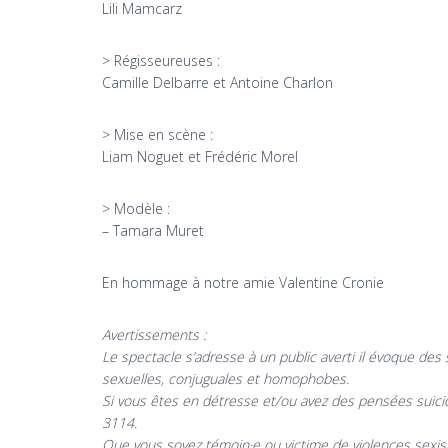
Lili Mamcarz
> Régisseureuses :
Camille Delbarre et Antoine Charlon
> Mise en scène :
Liam Noguet et Frédéric Morel
> Modèle :
– Tamara Muret
En hommage à notre amie Valentine Cronie
Avertissements :
Le spectacle s’adresse à un public averti il évoque des
sexuelles, conjuguales et homophobes.
Si vous êtes en détresse et/ou avez des pensées suicid
3114.
Que vous soyez témoin·e ou victime de violences sexiste