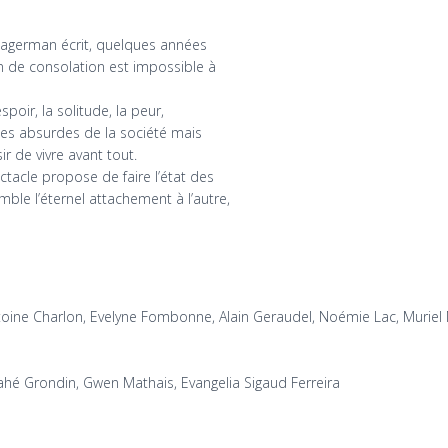
Dagerman écrit, quelques années
in de consolation est impossible à
spoir, la solitude, la peur,
ces absurdes de la société mais
ir de vivre avant tout.
ectacle propose de faire l’état des
ble l’éternel attachement à l’autre,
toine Charlon, Evelyne Fombonne, Alain Geraudel, Noémie Lac, Muriel M
Mahé Grondin, Gwen Mathais, Evangelia Sigaud Ferreira