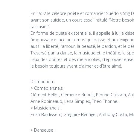
En 1952 le célèbre poète et romancier Suédois Stig 
avant son suicide, un court essai intitulé “Notre beso
rassasier”.
En forme de quête existentielle, il appelle à lui le dése
l’impuissance face au temps qui passe et aux exigen
aussi la liberté, l’amour, la beauté, le pardon, et le dés
Traversé par la danse, la musique et le théâtre, le sp
lieux des doutes et des mélancolies, d’éprouver ensem
le besoin toujours vivant d’aimer et d’être aimé.
Distribution :
> Comédien.ne.s
Clément Bellot, Clémence Brioult, Perrine Caisson, An
Anne Robineaud, Lena Simplex, Théo Thonne.
> Musicien.ne.s :
Enzo Baldisserri, Grégoire Beringer, Anthony Costa, 
> Danseuse :