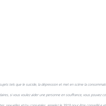
 sujets tels que le suicide, la dépression et met en scène la consommat
aires, si vous voulez aider une personne en souffrance, vous pouvez con
s, sexuelles et/ou conjugales, appelez le 3919 pour être conseillé.e et