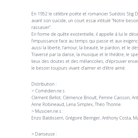
En 1952 le célèbre poète et romancier Suédois Stig 
avant son suicide, un court essai intitulé “Notre beso
rassasier”.
En forme de quête existentielle, il appelle à lui le dése
l’impuissance face au temps qui passe et aux exigen
aussi la liberté, l’amour, la beauté, le pardon, et le dés
Traversé par la danse, la musique et le théâtre, le sp
lieux des doutes et des mélancolies, d’éprouver ensem
le besoin toujours vivant d’aimer et d’être aimé.
Distribution :
> Comédien.ne.s
Clément Bellot, Clémence Brioult, Perrine Caisson, An
Anne Robineaud, Lena Simplex, Théo Thonne.
> Musicien.ne.s :
Enzo Baldisserri, Grégoire Beringer, Anthony Costa, 
> Danseuse :