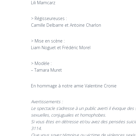
Lili Mamcarz
> Régisseureuses :
Camille Delbarre et Antoine Charlon
> Mise en scène :
Liam Noguet et Frédéric Morel
> Modèle :
– Tamara Muret
En hommage à notre amie Valentine Cronie
Avertissements :
Le spectacle s’adresse à un public averti il évoque des
sexuelles, conjuguales et homophobes.
Si vous êtes en détresse et/ou avez des pensées suicid
3114.
Que vous soyez témoin·e ou victime de violences sexiste