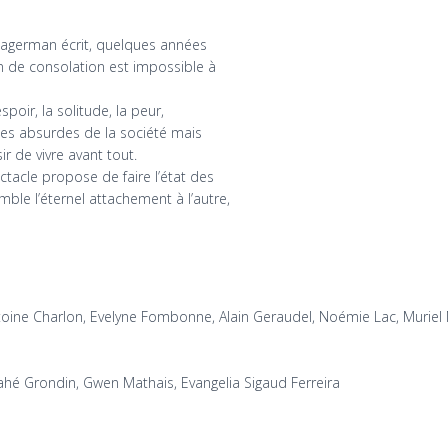
Dagerman écrit, quelques années
in de consolation est impossible à
spoir, la solitude, la peur,
ces absurdes de la société mais
ir de vivre avant tout.
ectacle propose de faire l’état des
ble l’éternel attachement à l’autre,
toine Charlon, Evelyne Fombonne, Alain Geraudel, Noémie Lac, Muriel M
Mahé Grondin, Gwen Mathais, Evangelia Sigaud Ferreira