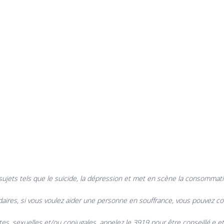
 sujets tels que le suicide, la dépression et met en scène la consommat
aires, si vous voulez aider une personne en souffrance, vous pouvez con
s, sexuelles et/ou conjugales, appelez le 3919 pour être conseillé.e et